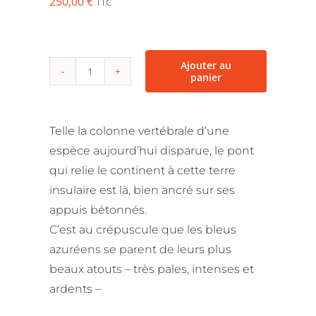
250,00
€
TTC
Ajouter au
panier
quantité
de
Pont
Telle la colonne vertébrale d’une
de
espèce aujourd’hui disparue, le pont
l'Ile
qui relie le continent à cette terre
de
insulaire est là, bien ancré sur ses
Ré
appuis bétonnés.
C’est au crépuscule que les bleus
azuréens se parent de leurs plus
beaux atouts – très pales, intenses et
ardents –