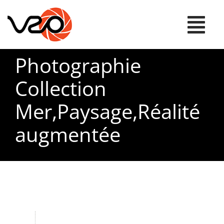
Passer
au
Tog
contenu
Nav
Photographie
Accueil
Collection
Mer,Paysage,Réalité
Boutique
augmentée
A propos
Panier WooCommerce
Mon Compte