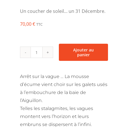
Un coucher de soleil… un 31 Décembre.
70,00
€
TTC
Ajouter au
panier
quantité
de
Plage
Arrêt sur la vague … La mousse
de
d’écume vient choir sur les galets usés
Nieul-
à l’embouchure de la baie de
sur-
l’Aiguillon.
Mer
Telles les stalagmites, les vagues
montent vers l’horizon et leurs
embruns se dispersent à l’infini.