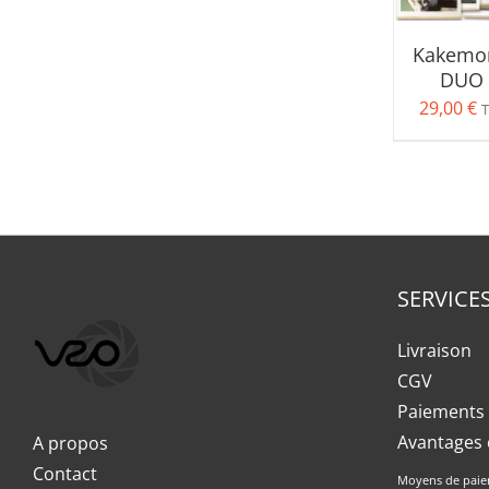
Kakemo
DUO
29,00
€
T
SERVICE
Livraison
CGV
Paiements 
Avantages 
A propos
Contact
Moyens de paie