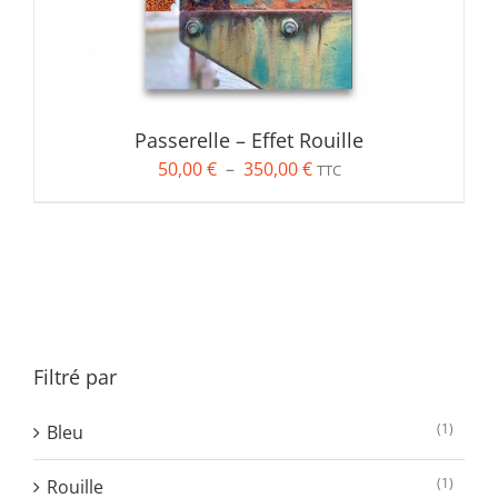
Passerelle – Effet Rouille
Plage
50,00
€
–
350,00
€
TTC
de
prix :
50,00 €
à
350,00 €
Filtré par
(1)
Bleu
(1)
Rouille