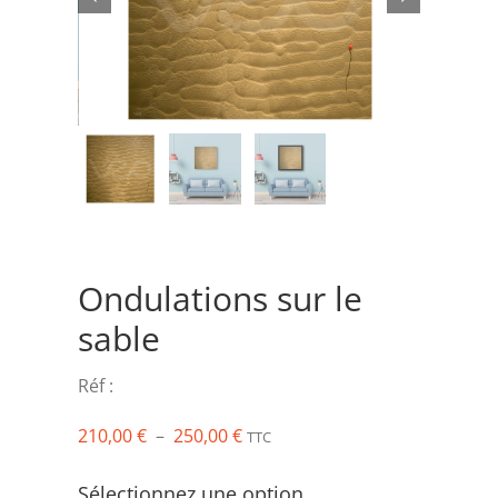
Rechercher:
Ondulations sur le
sable
Réf :
Plage
210,00
€
–
250,00
€
TTC
de
prix :
Sélectionnez une option