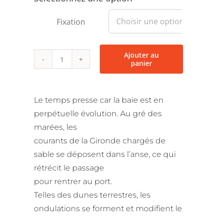
210,00 €
à
Fixation

250,00 €
Ajouter au
panier
quantité
de
Ondulations
Le temps presse car la baie est en
sur
perpétuelle évolution. Au gré des
le
marées, les
sable
courants de la Gironde chargés de
sable se déposent dans l’anse, ce qui
rétrécit le passage
pour rentrer au port.
Telles des dunes terrestres, les
ondulations se forment et modifient le