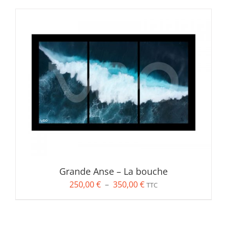
Grande Anse – La bouche
Plage
250,00
€
–
350,00
€
TTC
de
prix :
250,00 €