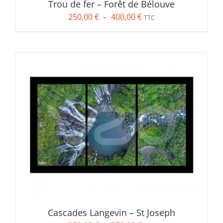
Trou de fer – Forêt de Bélouve
Plage
250,00
€
–
400,00
€
TTC
de
prix :
250,00 €
à
400,00 €
Cascades Langevin – St Joseph