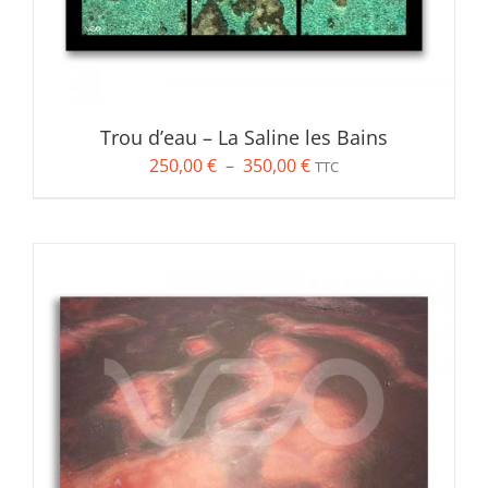
Unique
(10)
Trou d’eau – La Saline les Bains
Plage
250,00
€
–
350,00
€
TTC
de
prix :
250,00 €
à
350,00 €