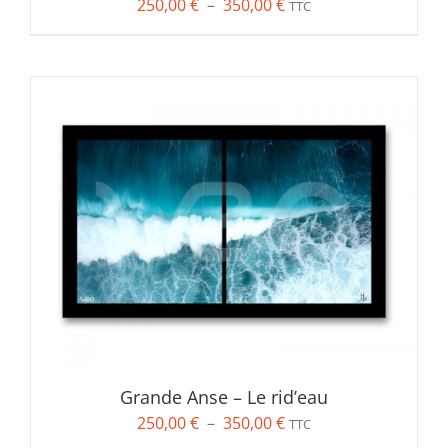
Plage
250,00
€
–
350,00
€
TTC
de
prix :
250,00 €
à
350,00 €
Grande Anse – Le rid’eau
Plage
250,00
€
–
350,00
€
TTC