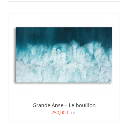
de
prix :
250,00 €
à
350,00 €
Grande Anse – Le bouillon
250,00
€
TTC