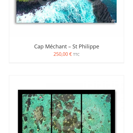
Rechercher:
Voyage
(10)
Bleu
(4)
Orange
(2)
Cap Méchant – St Philippe
Rose
(1)
250,00
€
TTC
Vert
(4)
Produit Format
Diptyque
(1)
Quadriptyque
(1)
Triptyque
(3)