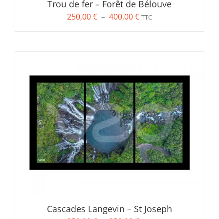
Trou de fer – Forêt de Bélouve
Plage
250,00
€
–
400,00
€
TTC
de
prix :
250,00 €
à
400,00 €
Cascades Langevin – St Joseph