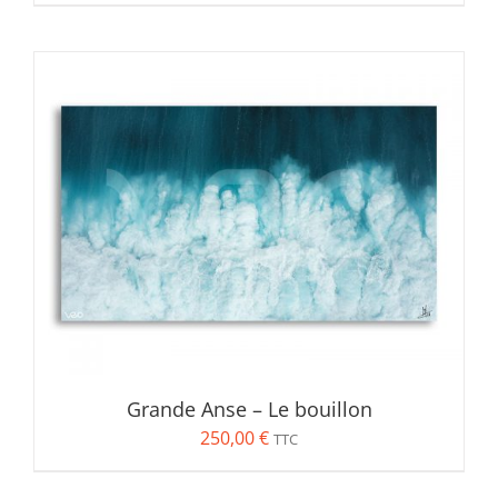
de
prix :
250,00 €
à
350,00 €
Grande Anse – Le bouillon
250,00
€
TTC