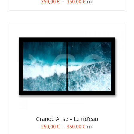
Plage
250,00
€
–
350,00
€
TTC
de
prix :
250,00 €
à
350,00 €
Grande Anse – Le rid’eau
Plage
250,00
€
–
350,00
€
TTC