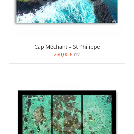
Rechercher:
Voyage
(10)
Bleu
(4)
Orange
(2)
Cap Méchant – St Philippe
Rose
(1)
250,00
€
TTC
Vert
(4)
Produit Format
Diptyque
(1)
Quadriptyque
(1)
Triptyque
(3)