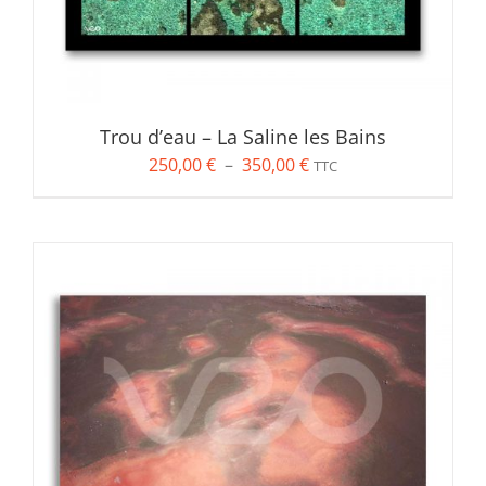
Unique
(10)
Trou d’eau – La Saline les Bains
Plage
250,00
€
–
350,00
€
TTC
de
prix :
250,00 €
à
350,00 €