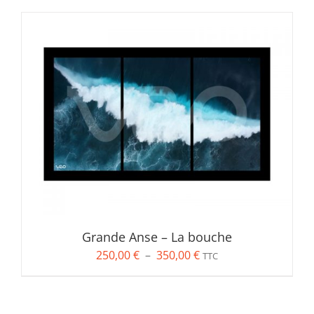
Grande Anse – La bouche
Plage
250,00
€
–
350,00
€
TTC
de
prix :
250,00 €