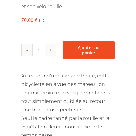
et son vélo rouillé.
70,00
€
TTC
Ajouter au
panier
quantité
de
Cabane
Au détour d’une cabane bleue, cette
Bleue
bicyclette en a vue des marées…on
et
pourrait croire que son propriétaire l’a
vélo
tout simplement oubliée au retour
-
une fructueuse pêcherie.
Ile
Seul le cadre tanné par la rouille et la
d'Oléron
végétation fleurie nous indique le
temps passé.