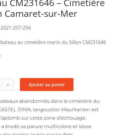
au CM231646 – Cimetière
n Camaret-sur-Mer
-2021-207-254
bateau au cimetière marin du Sillon CM231646
C
Ajouter au panier
uantité
e
 bateaux abandonnés dans le cimetière du
ateau
e CASTEL DINN, langoustier Mauritanien est
M231646
l’aplomb sur cette zone d’échouage.
a érodé sa parure multicolore et laisse
imetière
 des teintes lavées par les flots.