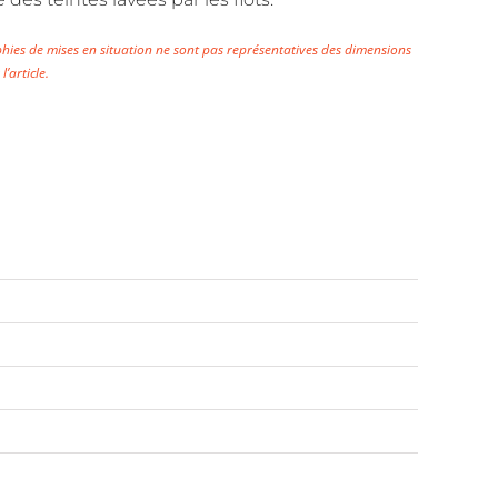
arin
amaret-
hies de mises en situation ne sont pas représentatives des dimensions
’article.
r-
er