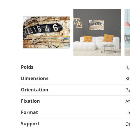
Poids
0,
Dimensions
3
Orientation
P
Fixation
A
Format
U
Support
D