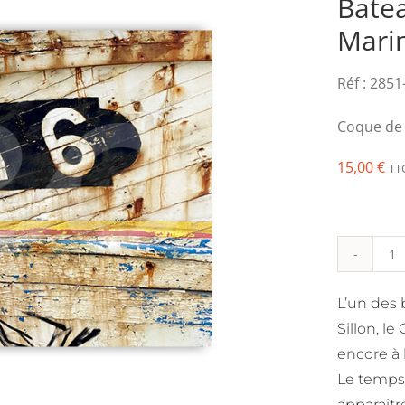
Bate
Mari
Réf :
2851
Coque de 
15,00
€
TT
q
d
L’un des
B
Sillon, l
C
encore à 
-
Le temps 
C
apparaître